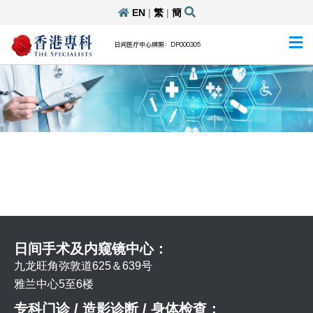
EN
|
繁
|
簡
日间医疗中心牌照：DP000305
日间手术及内窥镜中心：
九龙旺角弥敦道625＆639号
雅兰中心5至6楼
专科门诊 / 造影诊断 / 身体检查：