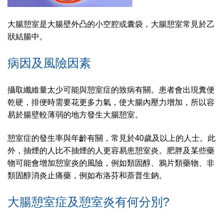
大腸憩室是大腸壁外凸的小空腔或囊袋，大腸憩室常見於乙
狀結腸中。
病因及風險因素
攝取纖維量太少可能與憩室症的致病有關。患者會出現糞便
乾硬，排便時需要花更多力氣，使大腸內壓力增加，所以容
易於腸壁較薄弱的地方發生大腸憩室。
憩室症的發生率與年齡有關，常見於40歲及以上的人士。此
外，抽煙的人比不抽煙的人更容易患憩室炎。肥胖及某些藥
物可能會增加憩室炎的風險，例如類固醇、鴉片類藥物、非
類固醇消炎止痛藥，例如布洛芬和萘普生鈉。
大腸憩室症及憩室炎有何分別?