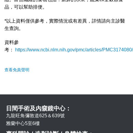
品，可以幫助排便。
*以上資料僅供參考，實際情況或有差異，詳情請向主診醫
生查詢。
資料參
考：
https://www.ncbi.nlm.nih.gov/pmc/articles/PMC3174080/
查看免責聲明
日間手術及內窺鏡中心：
九龍旺角彌敦道625＆639號
雅蘭中心5至6樓