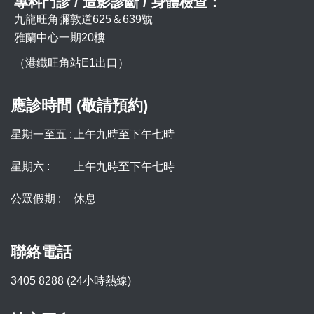
專科門診 / 造影診斷 / 身體檢查：
九龍旺角彌敦道625＆639號
雅蘭中心一期20樓
（港鐵旺角站E1出口）
應診時間 (敬請預約)
星期一至五 :
上午九時至下午七時
星期六 :
上午九時至下午七時
公眾假期 :
休息
聯絡電話
3405 8288 (24小時熱線)