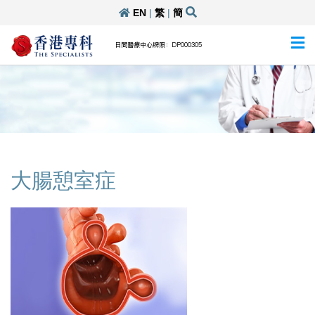
EN
|
繁
|
簡
日間醫療中心牌照：DP000305
大腸憩室症