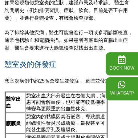
如果發現類似憩室炎的症狀，建議市民及時求診。 醫生會
詢問病史（例如排便習慣、症狀、飲食、目前是否正在用
藥），並進行身體檢查，有機會檢查腹部。
為了排除其他疾病，醫生可能會進行一項或多項診斷檢查，
通常包括驗血和電腦掃描。如果患者有嚴重的直腸出血症
狀，醫生會要求進行大腸鏡檢查以找出出血源。
憩室炎的併發症
BOOK NOW
憩室炎病例中約25％會發生並發症 。這些並發症包括：
WHATSAPP
憩室出血大部分發生在右側大腸，病
憩室出
患可能會解血便，也可能有較低機率
血
轉變為更嚴重的出血性休克。
憩室內的黏膜因糞石嵌塞，導致腸道
腹膜炎
組織慢性發炎形成膿瘍，最後甚至可
能發生腸穿孔及腹膜炎。
瘻管是兩個器官或大腸與皮膚間的不