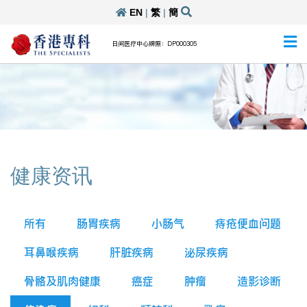
EN
|
繁
|
簡
日间医疗中心牌照：DP000305
健康资讯
所有
肠胃疾病
小肠气
痔疮便血问题
耳鼻喉疾病
肝脏疾病
泌尿疾病
骨骼及肌肉健康
癌症
肿瘤
造影诊断