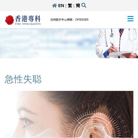
EN
|
繁
|
簡
日间医疗中心牌照：DP000305
急性失聪