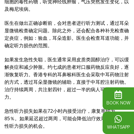
细胞的毒性药物，听觉神经线肿瘤，气压突然发生变化，以
及梅尼埃病。
医生在做出正确诊断前，会对患者进行听力测试，通过耳朵
显微镜检查确定问题。除此之外，还会配合各种补充检查确
定炎症，例如：验血，耳朵造影。医生会检查耳道功能，并
确定听力损伤的范围。
如果发生急性失聪，医生通常采用皮质类固醇治疗，可以缓
解炎症和减少肿胀。约七成的患者对口服药物反应良好，逐
渐恢复听力。香港专科的耳鼻喉科医生会采取中耳药物注射
的方式，透过耳朵显微镜的辅助，直接于中耳腔注射药物。
治疗持续两周，共注射四针，超过一半的病人可以恢复听
力。
BOOK NOW
急性听力损失如果在72小时内接受治疗，康复率约为
85％。如果延迟超过两周，可能会降低治疗效果并增加永久
性听力损失的机会。
WHATSAPP