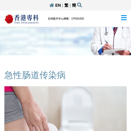
EN
|
繁
|
簡
日间医疗中心牌照：DP000305
急性肠道传染病