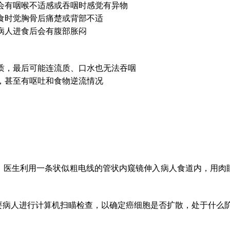
会有咽喉不适感或吞咽时感觉有异物
食时觉胸骨后痛楚或背部不适
病人进食后会有腹部胀闷
质，最后可能连流质、口水也无法吞咽
，甚至有呕吐和食物逆流情况
。医生利用一条状似粗电线的管状内窥镜伸入病人食道内，用肉
要病人进行计算机扫瞄检查，以确定癌细胞是否扩散，处于什么