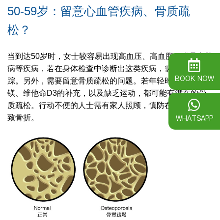
50-59岁：留意心血管疾病、骨质疏
松？
当到达50岁时，女士较容易出现高血压、高血脂、或是心脏
病等疾病，若在身体检查中诊断出这类疾病，需要持续追
BOOK NOW
踪。另外，需要留意骨质疏松的问题。若年轻时忽略了钙、
镁、维他命D3的补充，以及缺乏运动，都可能有潜在的骨
质疏松。行动不便的人士需有家人照顾，慎防在外跌倒，导
WHATSAPP
致骨折。