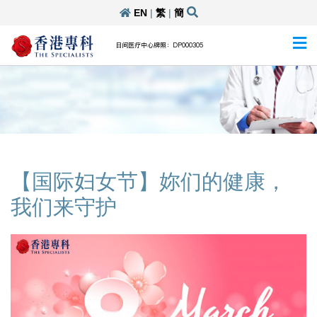
EN
|
繁
|
簡
日间医疗中心牌照：DP000305
【国际妇女节】妳们的健康，
我们来守护