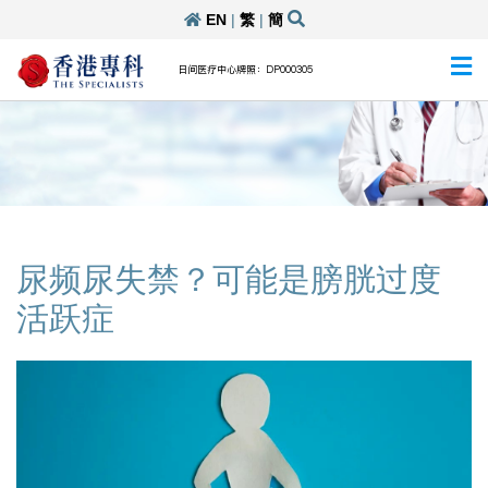
EN
|
繁
|
簡
日间医疗中心牌照：DP000305
尿频尿失禁？可能是膀胱过度
活跃症