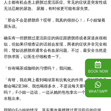
人士都有机会患上膀胱过度活跃症。常见的症状是突发性或
无法忍耐的尿急、 尿频，有时候更可能有尿失禁。
「那会不会是膀胱癌？哎呀，我真的很担心！」F小姐皱着
眉头说。
确实有一些膀胱过度活跃症的病症跟膀胱癌或者尿道炎很相
似，但如果仔细查证的话就会发现，两者的症状并非完全相
同，譬如说膀胱癌通常会有血尿问题。不过，最安全当然是
尽快求医，让医生仔细检查一下。
「你有喝茶或咖啡的习惯吗？」我问她。
BOOK NOW
「有呀，我在网上看到喝绿茶有抗氧化的作用，所以我每天
都会喝2至3杯。我也喝很多水，不是说每天要喝8杯水
WHATSAPP
吗？」F小姐一边说，一边从她的包包拿出一个一公升的大
水瓶出来。
我明白F小姐的情况。其实要改善膀胱过度活跃症的症状，