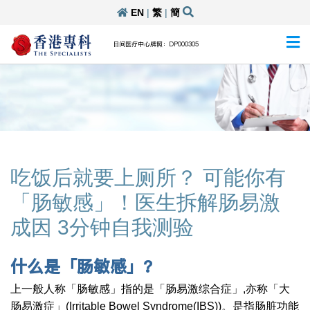
EN
|
繁
|
簡
日间医疗中心牌照：DP000305
吃饭后就要上厕所？ 可能你有
「肠敏感」！医生拆解肠易激
成因 3分钟自我测验
什么是「肠敏感」
?
上一般人称「肠敏感」指的是「肠易激综合症」,亦称「大
肠易激症」(Irritable Bowel Syndrome(IBS))。是指肠脏功能