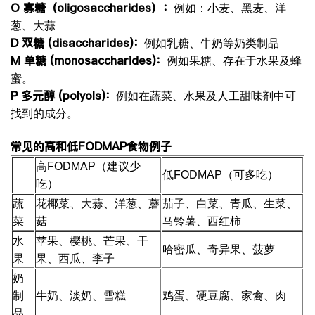
O
寡糖（
oligosaccharides
）：
例如：小麦、黑麦、洋
葱、大蒜
D
双糖
(disaccharides)
：
例如乳糖、牛奶等奶类制品
M
单糖
(monosaccharides)
：
例如果糖、存在于水果及蜂
蜜。
P
多元醇
(polyols)
：
例如在蔬菜、水果及人工甜味剂中可
找到的成分。
常见的高和低
FODMAP
食物例子
高FODMAP（建议少
低FODMAP（可多吃）
吃）
蔬
花椰菜、大蒜、洋葱、蘑
茄子、白菜、青瓜、生菜、
菜
菇
马铃薯、西红柿
水
苹果、樱桃、芒果、干
哈密瓜、奇异果、菠萝
果
果、西瓜、李子
奶
制
牛奶、淡奶、雪糕
鸡蛋、硬豆腐、家禽、肉
品