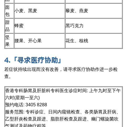
面
小麦、黑麦
藜麦、燕麦
包
甜
蜂蜜
黑巧克力
品
坚
腰果、开心果
花生、核桃
果
4.
「寻求医疗协助」
若症状持续出现而没有改善，请寻求医疗协助作进一步检
查。
香港专科肠胃及肝脏科专科医生诊症时间: 上午九时至下午
六时(星期一至六)
预约电话: 3405 8288
服务范围: 专科诊症、日间内窥镜检查、各类肠胃及肝病、
乙型肝炎检查及跟进、脂肪肝检查及跟进、幽门螺旋菌吹
气测试及药物疗程等。