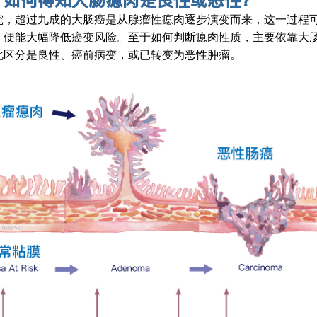
？如何得知大肠瘜肉是良性或恶性？
究，超过九成的大肠癌是从腺瘤性瘜肉逐步演变而来，这一过程
，便能大幅降低癌变风险。至于如何判断瘜肉性质，主要依靠大
此区分是良性、癌前病变，或已转变为恶性肿瘤。