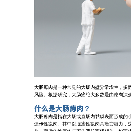
大肠瘜肉是一种常见的大肠内壁异常增生，多
风险。根据研究，大肠癌绝大多数是由瘜肉演
什么是大肠瘜肉
？
大肠瘜肉是指在大肠或直肠内黏膜表面形成的
遗传性瘜肉。其中以腺瘤性瘜肉具癌变潜力，