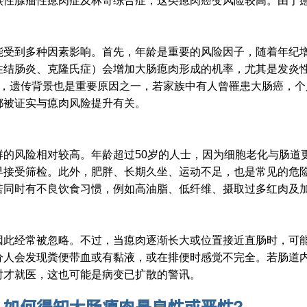
族性腺瘤性瘜肉症及林奇综合症，这类瘜肉癌变风险较高。由于
能受到多种因素影响。首先，年龄是重要的风险因子，随着年纪
性结肠炎、克隆氏症）会增加大肠瘜肉形成的机率，尤其是发炎
，遗传背景也是重要原因之一，若家族中有人曾罹患大肠癌，个
都被证实与瘜肉风险提升有关。
群的风险相对较高。年龄超过50岁的人士，因为细胞老化与肠道
早接受筛检。此外，肥胖、长期久坐、运动不足，也是常见的危
若同时有不良饮食习惯，例如高油脂、低纤维、摄取过多红肉及
因此经常被忽略。不过，当瘜肉逐渐长大或位置接近直肠时，可
分人会发现粪便带血或有黏液，或在排便时感觉不完全。若肠道
时才就医，这也可能是病变已扩散的警讯。