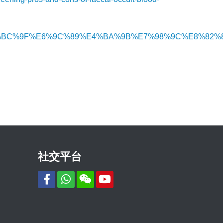
%BA%BC%EF%BC%9F%E6%9C%89%E4%BA%9B%E7%98%9C%
社交平台