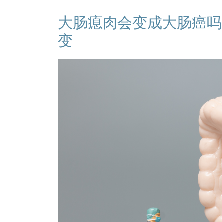
大肠瘜肉会变成大肠癌吗
变