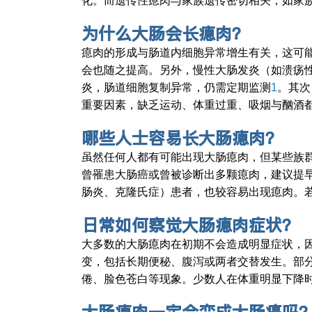
化。而遗传性瘜肉与家族遗传密切相关，如家
为什么大肠会长瘜肉？
瘜肉的形成与肠道内细胞异常增生有关，这可
会也随之提高。另外，慢性大肠发炎（如溃疡
炎，肠道细胞复制异常，仍需定期监测
1
。其次
重要因素，缺乏运动、体重过重、吸烟与酗酒
哪些人士容易长大肠瘜肉？
虽然任何人都有可能出现大肠瘜肉，但某些族
曾罹患大肠癌或曾被诊断出多颗瘜肉，建议提
肠炎、克隆氏症）患者，也较容易出现瘜肉。
日常如何察觉大肠瘜肉症状？
大多数的大肠瘜肉在初期不会造成明显症状，
变，包括长期便秘、腹泻或两者交替发生。部
倦、脸色苍白等现象。少数人在体重明显下降