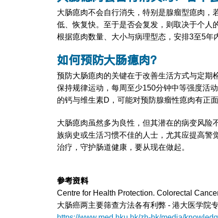
大肠瘜肉不会自行消失，特别是腺瘤型瘜肉，
低、恢复快。至于是否会复发，则取决于个人
根据瘜肉数量、大小与病理型态，安排3至5年
如何预防大肠瘜肉？
预防大肠瘜肉的关键在于改善生活方式与定期
保持规律运动，每周至少150分钟中等强度活
的钙与维生素D，可能对预防腺瘤性瘜肉有正
大肠瘜肉虽然多为良性，但其潜在的病变风险
族病史或生活习惯不佳的人士，尤其应提高警
治疗，守护肠道健康，要从现在做起。
参考资料
Centre for Health Protection. Colorectal Cancer
大肠癌两主要筛查方法各有利弊 - 港大医学院
https://www.med.hku.hk/zh-hk/media/knowledg