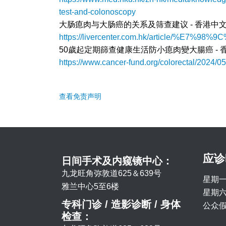
test-and-colonoscopy
大肠瘜肉与大肠癌的关系及筛查建议 - 香港中
https://livercenter.com.hk/arti
50歲起定期篩查健康生活防小瘜肉變大腸癌 - 
https://www.cancer-fund.org/colorectal/2024/05
查看免责声明
应诊
日间手术及内窥镜中心：
九龙旺角弥敦道625＆639号
星期一
雅兰中心5至6楼
星期六 
专科门诊 / 造影诊断 / 身体
公众假
检查：