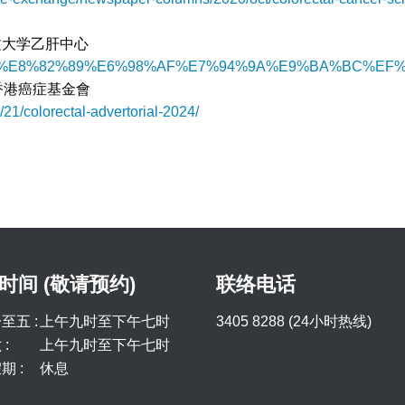
文大学乙肝中心
cle/%E7%98%9C%E8%82%89%E6%98%AF%E7%94%9A%E9
香港癌症基金會
/21/colorectal-advertorial-2024/
时间 (敬请预约)
联络电话
至五 :
上午九时至下午七时
3405 8288 (24小时热线)
:
上午九时至下午七时
期 :
休息