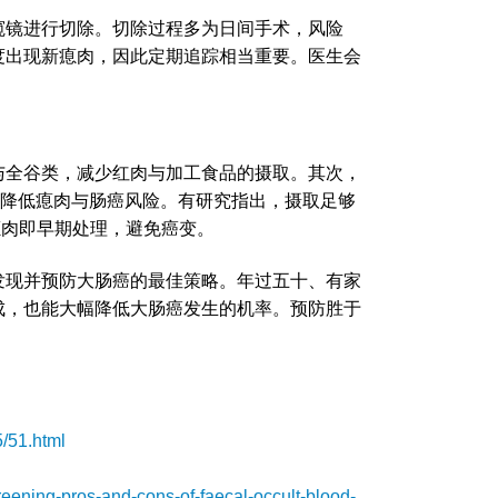
窥镜进行切除。切除过程多为日间手术，风险
度出现新瘜肉，因此定期追踪相当重要。医生会
与全谷类，减少红肉与加工食品的摄取。其次，
助降低瘜肉与肠癌风险。有研究指出，摄取足够
瘜肉即早期处理，避免癌变。
发现并预防大肠癌的最佳策略。年过五十、有家
成，也能大幅降低大肠癌发生的机率。预防胜于
5/51.html
ening-pros-and-cons-of-faecal-occult-blood-