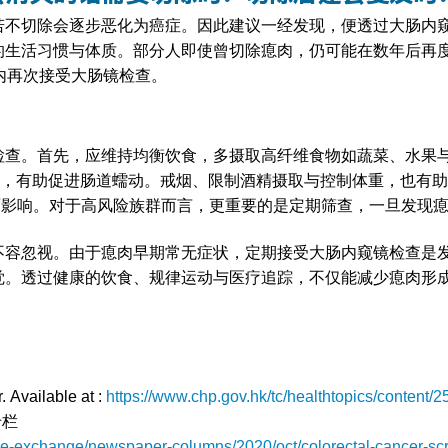
若不切除会逐步恶化为癌症。因此建议一经发现，便透过大肠内
的生活习惯与体质。部分人即使曾切除瘜肉，仍可能在数年后再
内再次接受大肠镜检查。
检查。首先，应维持均衡饮食，多摄取高纤维食物如蔬菜、水果
动，有助促进肠道蠕动。戒烟、限制酒精摄取与控制体重，也有
面影响。对于高风险族群而言，更重要的是定期筛查，一旦发现
不容忽视。由于瘜肉早期常无症状，定期接受大肠内窥镜检查是
觉。透过健康的饮食、规律运动与医疗追踪，不仅能减少瘜肉形
. Available at :
https://www.chp.gov.hk/tc/healthtopics/content/2
专栏
e-exchange/newspaper-columns/2020/oct/colorectal-cancer-scre