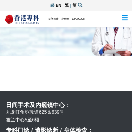
EN
|
繁
|
簡
日间医疗中心牌照：DP000305
日间手术及内窥镜中心：
九龙旺角弥敦道625＆639号
雅兰中心5至6楼
专科门诊 / 造影诊断 / 身体检查：