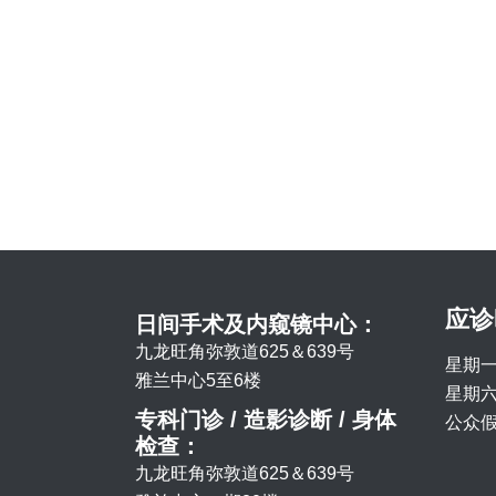
应诊
日间手术及内窥镜中心：
九龙旺角弥敦道625＆639号
星期一
雅兰中心5至6楼
星期六 
专科门诊 / 造影诊断 / 身体
公众假
检查：
九龙旺角弥敦道625＆639号