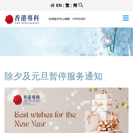
EN
|
繁
|
簡
日间医疗中心牌照：DP000305
除夕及元旦暂停服务通知