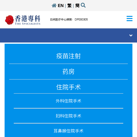
EN
|
繁
|
簡
日间医疗中心牌照：DP000305
疫苗注射
药房
住院手术
外科住院手术
妇科住院手术
耳鼻喉住院手术