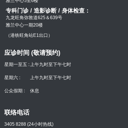
雅兰中心5至6楼
专科门诊 / 造影诊断 / 身体检查：
九龙旺角弥敦道625＆639号
雅兰中心一期20楼
（港铁旺角站E1出口）
应诊时间 (敬请预约)
星期一至五 :
上午九时至下午七时
星期六 :
上午九时至下午七时
公众假期 :
休息
联络电话
3405 8288 (24小时热线)