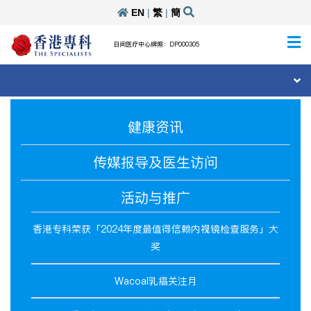
EN
|
繁
|
簡
日间医疗中心牌照：DP000305
健康资讯
传媒报导及医生访问
活动与推广
香港专科荣获「2024年度最值得信赖内视镜检查服务」大
奖
Wacoal乳癌关注月