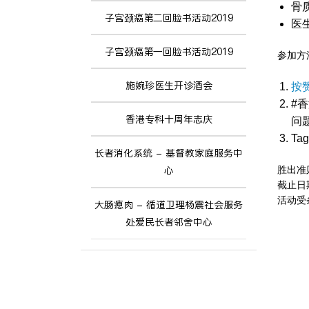
骨质
子宫颈癌第二回脸书活动2019
医
子宫颈癌第一回脸书活动2019
参加方
施婉珍医生开诊酒会
按赞
#香
香港专科十周年志庆
问
Ta
长者消化系统 - 基督教家庭服务中
心
胜出准
截止日期
活动受
大肠瘜肉 - 循道卫理杨震社会服务
处爱民长者邻舍中心