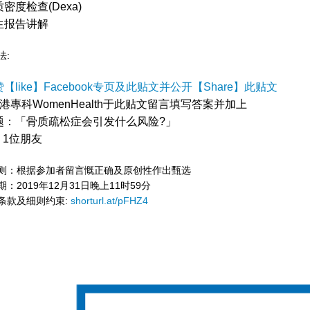
密度检查(Dexa)
生报告讲解
法:
【like】Facebook专页及此贴文并公开【Share】此贴文
港專科WomenHealth
于此贴文留言填写答案并加上
题：「骨质疏松症会引发什么风险?」
g 1位朋友
则：根据参加者留言慨正确及原创性作出甄选
：2019年12月31日晚上11时59分
条款及细则约束:
shorturl.at/pFHZ4