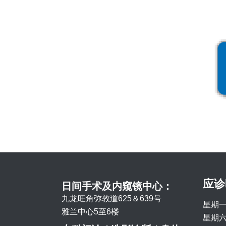
应诊
日间手术及内窥镜中心：
九龙旺角弥敦道625＆639号
星期一
雅兰中心5至6楼
星期六 