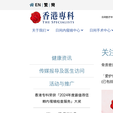
EN
|
繁
|
簡
日间医疗中心
关于我们
日间内窥镜中心
日间手术中心
关
健康资讯
骨质密度
传媒报导及医生访问
「爱护
(已包
活动与推广
香港专科荣获「2024年度最值得信
赖内视镜检查服务」大奖