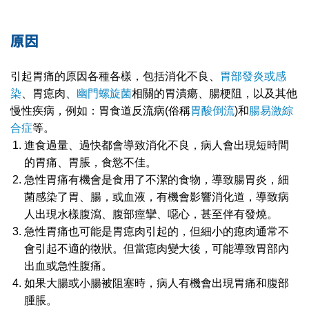
原因
引起胃痛的原因各種各樣，包括消化不良、
胃部發炎或感
染
、胃瘜肉、
幽門螺旋菌
相關的胃潰瘍、腸梗阻，以及其他
慢性疾病，例如：胃食道反流病(俗稱
胃酸倒流
)和
腸易激綜
合症
等。
進食過量、過快都會導致消化不良，病人會出現短時間
的胃痛、胃脹，食慾不佳。
急性胃痛有機會是食用了不潔的食物，導致腸胃炎，細
菌感染了胃、腸，或血液，有機會影響消化道，導致病
人出現水樣腹瀉、腹部痙攣、噁心，甚至伴有發燒。
急性胃痛也可能是胃瘜肉引起的，但細小的瘜肉通常不
會引起不適的徵狀。但當瘜肉變大後，可能導致胃部內
出血或急性腹痛。
如果大腸或小腸被阻塞時，病人有機會出現胃痛和腹部
腫脹。