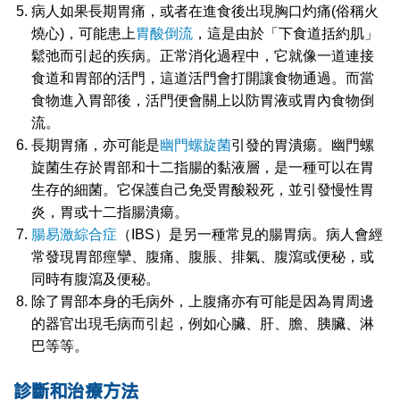
病人如果長期胃痛，或者在進食後出現胸口灼痛(俗稱火
燒心)，可能患上
胃酸倒流
，這是由於「下食道括約肌」
鬆弛而引起的疾病。正常消化過程中，它就像一道連接
食道和胃部的活門，這道活門會打開讓食物通過。而當
食物進入胃部後，活門便會關上以防胃液或胃內食物倒
流。
長期胃痛，亦可能是
幽門螺旋菌
引發的胃潰瘍。幽門螺
旋菌生存於胃部和十二指腸的黏液層，是一種可以在胃
生存的細菌。它保護自己免受胃酸殺死，並引發慢性胃
炎，胃或十二指腸潰瘍。
腸易激綜合症
（IBS）是另一種常見的腸胃病。病人會經
常發現胃部痙攣、腹痛、腹脹、排氣、腹瀉或便秘，或
同時有腹瀉及便秘。
除了胃部本身的毛病外，上腹痛亦有可能是因為胃周邊
的器官出現毛病而引起，例如心臟、肝、膽、胰臟、淋
巴等等。
診斷和治療方法