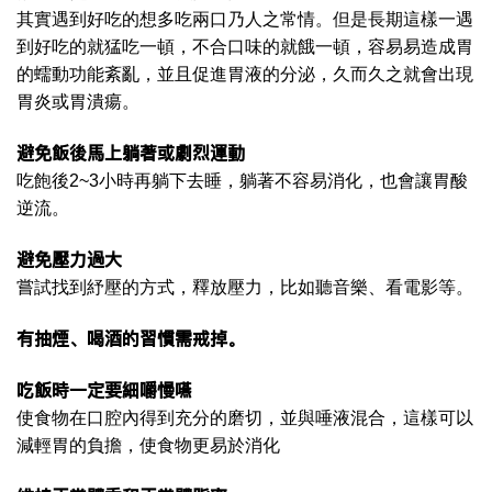
其實遇到好吃的想多吃兩口乃人之常情。但是長期這樣一遇
到好吃的就猛吃一頓，不合口味的就餓一頓，容易易造成胃
的蠕動功能紊亂，並且促進胃液的分泌，久而久之就會出現
胃炎或胃潰瘍。
避免飯後馬上躺著或劇烈運動
吃飽後2~3小時再躺下去睡，躺著不容易消化，也會讓胃酸
逆流。
避免壓力過大
嘗試找到紓壓的方式，釋放壓力，比如聽音樂、看電影等。
有抽煙、喝酒的習慣需戒掉。
吃飯時一定要細嚼慢嚥
使食物在口腔內得到充分的磨切，並與唾液混合，這樣可以
減輕胃的負擔，使食物更易於消化