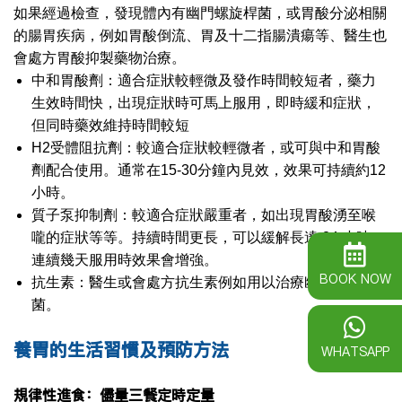
如果經過檢查，發現體內有幽門螺旋桿菌，或胃酸分泌相關
的腸胃疾病，例如胃酸倒流、胃及十二指腸潰瘍等、醫生也
會處方胃酸抑製藥物治療。
中和胃酸劑：適合症狀較輕微及發作時間較短者，藥力
生效時間快，出現症狀時可馬上服用，即時緩和症狀，
但同時藥效維持時間較短
H2受體阻抗劑：較適合症狀較輕微者，或可與中和胃酸
劑配合使用。通常在15-30分鐘內見效，效果可持續約12
小時。
質子泵抑制劑：較適合症狀嚴重者，如出現胃酸湧至喉
嚨的症狀等等。持續時間更長，可以緩解長達 24 小時。
連續幾天服用時效果會增強。
BOOK NOW
抗生素：醫生或會處方抗生素例如用以治療幽門螺旋
菌。
養胃的生活習慣及預防方法
WHATSAPP
規律性進食：儘量三餐定時定量