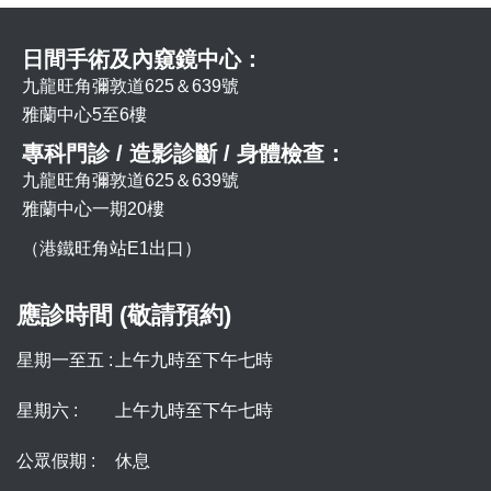
日間手術及內窺鏡中心：
九龍旺角彌敦道625＆639號
雅蘭中心5至6樓
專科門診 / 造影診斷 / 身體檢查：
九龍旺角彌敦道625＆639號
雅蘭中心一期20樓
（港鐵旺角站E1出口）
應診時間 (敬請預約)
星期一至五 :
上午九時至下午七時
星期六 :
上午九時至下午七時
公眾假期 :
休息