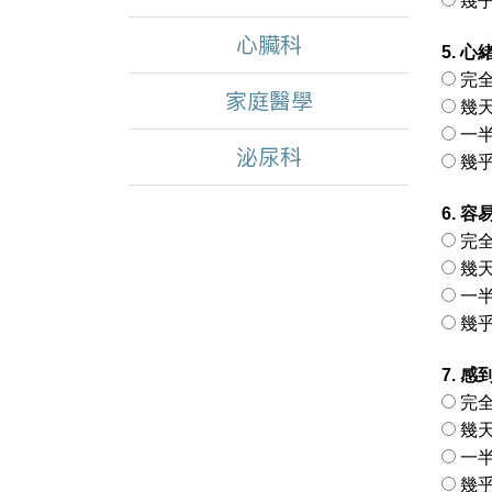
幾乎
心臟科
5. 
完全
家庭醫學
幾天 
一半
泌尿科
幾乎
6. 
完全
幾天 
一半
幾乎
7. 
完全
幾天 
一半
幾乎