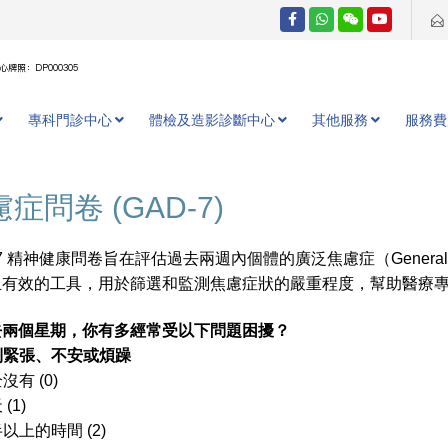
牌照：DP000305
專科門診中心
體檢及造影診斷中心
其他服務
服務費
症問卷 (GAD-7)
7 精神健康問卷旨在評估過去兩週內個體的廣泛焦慮症（Generalized A
且有效的工具，用於篩選和監測焦慮症狀的嚴重程度，幫助醫療
去兩個星期，你有多經常受以下問題困擾？
感到緊張、不安或煩躁
沒有 (0)
(1)
以上的時間 (2)