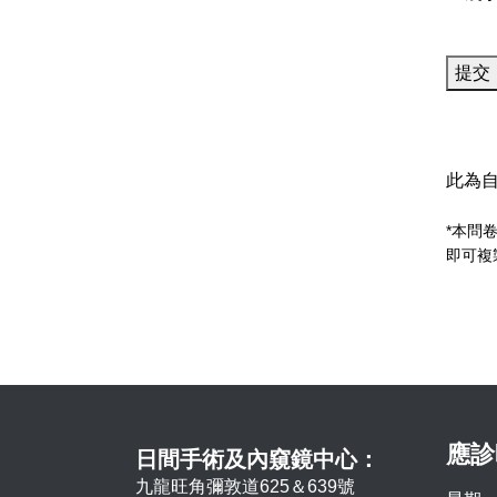
提交
此為
*本問卷由
即可複
應診
日間手術及內窺鏡中心：
九龍旺角彌敦道625＆639號