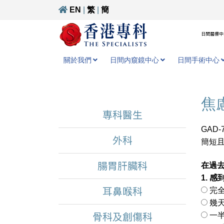
EN
|
繁
|
簡
日間醫療中心
關於我們
日間内窺鏡中心
日間手術中心
焦慮
專科醫生
GAD-
外科
簡短
腸胃肝臟科
在過
1. 
耳鼻喉科
完全
幾天 
骨科及創傷科
一半