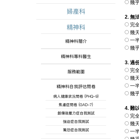
幾乎
婦產科
2. 
完全
精神科
幾天 
一半
精神科簡介
幾乎
精神科專科醫生
3. 
完全
服務範圍
幾天 
一半
精神科自我評估問卷
幾乎
病人健康狀況問卷 (PHQ-9)
焦慮症問卷 (GAD-7)
4. 
創傷後壓力症自我測試
完全
強迫症自我測試
幾天 
驚恐症自我測試
一半