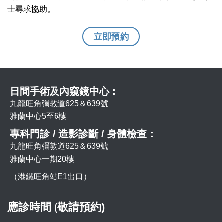
士尋求協助。
立即預約
日間手術及內窺鏡中心：
九龍旺角彌敦道625＆639號
雅蘭中心5至6樓
專科門診 / 造影診斷 / 身體檢查：
九龍旺角彌敦道625＆639號
雅蘭中心一期20樓
（港鐵旺角站E1出口）
應診時間 (敬請預約)