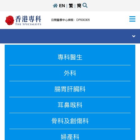
EN
|
繁
|
簡
日間醫療中心牌照：DP000305
專科醫生
外科
腸胃肝臟科
耳鼻喉科
骨科及創傷科
婦產科