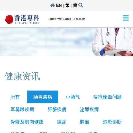
EN
|
繁
|
簡
日间医疗中心牌照：DP000305
健康资讯
所有
肠胃疾病
小肠气
痔疮便血问题
耳鼻喉疾病
肝脏疾病
泌尿疾病
骨骼及肌肉健康
癌症
肿瘤
造影诊断