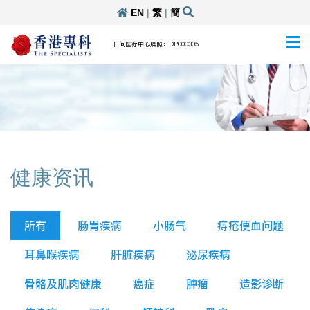
EN
|
繁
|
簡
日间医疗中心牌照：DP000305
健康资讯
所有
肠胃疾病
小肠气
痔疮便血问题
耳鼻喉疾病
肝脏疾病
泌尿疾病
骨骼及肌肉健康
癌症
肿瘤
造影诊断