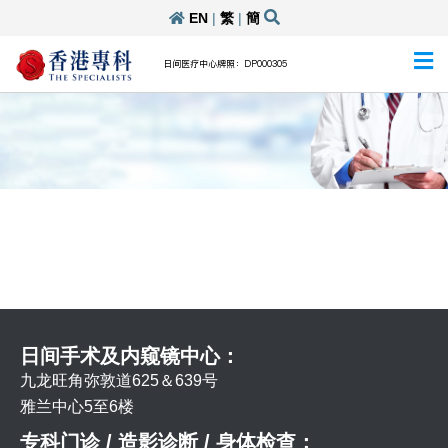
EN
|
繁
|
簡
日间医疗中心牌照：DP000305
日间手术及内窥镜中心：
九龙旺角弥敦道625＆639号
雅兰中心5至6楼
专科门诊 / 造影诊断 / 身体检查：