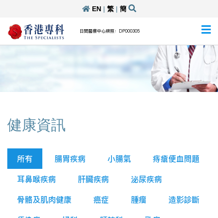
EN
|
繁
|
簡
日間醫療中心牌照：DP000305
健康資訊
所有
腸胃疾病
小腸氣
痔瘡便血問題
耳鼻喉疾病
肝臟疾病
泌尿疾病
骨骼及肌肉健康
癌症
腫瘤
造影診斷