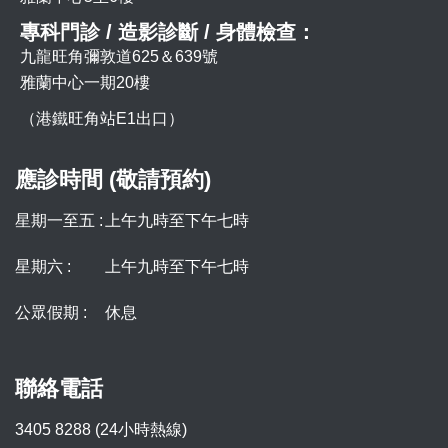
專科門診 / 造影診斷 / 身體檢查：
九龍旺角彌敦道625＆639號
雅蘭中心一期20樓
（港鐵旺角站E1出口）
應診時間 (敬請預約)
星期一至五 :
上午九時至下午七時
星期六 :
上午九時至下午七時
公眾假期 :
休息
聯絡電話
3405 8288 (24小時熱線)