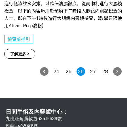
進行低渣飲食安排，以確保清腸徹底，從而順利進行大腸鏡
檢查。以下的內容適用於預約下午時段大腸鏡内窺鏡檢查的
人士，即在下午1時後進行大腸鏡内窺鏡檢查。(教學只限使
用Klean-Prep瀉粉)
檢查前指引
了解更多
24
25
26
27
28
日間手術及內窺鏡中心：
九龍旺角彌敦道625＆639號
雅蘭中心5至6樓