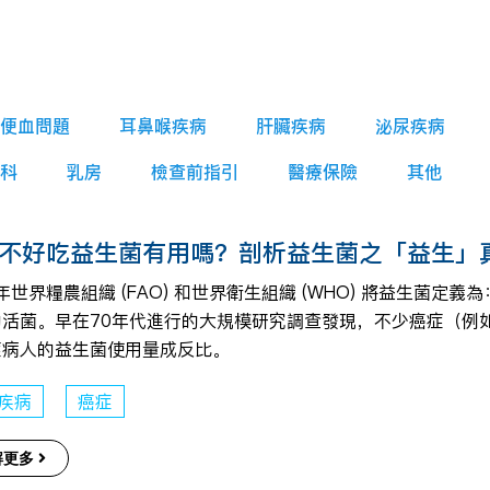
便血問題
耳鼻喉疾病
肝臟疾病
泌尿疾病
科
乳房
檢查前指引
醫療保險
其他
不好吃益生菌有用嗎？剖析益生菌之「益生」
1年世界糧農組織 (FAO) 和世界衛生組織 (WHO) 將益生
的活菌。早在70年代進行的大規模研究調查發現，不少癌症（例
症病人的益生菌使用量成反比。
疾病
癌症
解更多