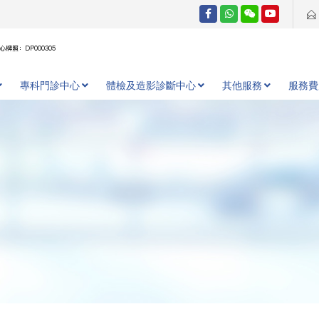
牌照：DP000305
專科門診中心
體檢及造影診斷中心
其他服務
服務費