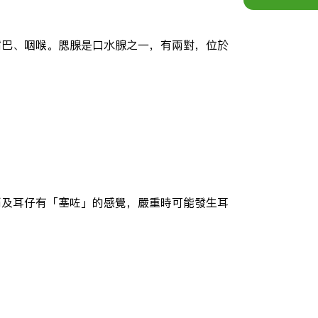
嘴巴、咽喉。腮腺是口水腺之一，有兩對，位於
痛及耳仔有「塞咗」的感覺，嚴重時可能發生耳