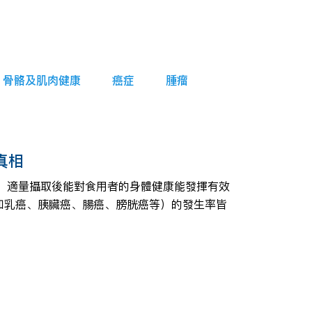
骨骼及肌肉健康
癌症
腫瘤
真相
菌定義為：適量攝取後能對食用者的身體健康能發揮有效
如乳癌、胰臟癌、腸癌、膀胱癌等）的發生率皆