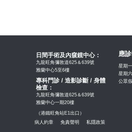
應診
日間手術及內窺鏡中心：
九龍旺角彌敦道625＆639號
星期一
雅蘭中心5至6樓
星期六 
專科門診 / 造影診斷 / 身體
公眾假
檢查：
九龍旺角彌敦道625＆639號
雅蘭中心一期20樓
（港鐵旺角站E1出口）
病人約章
免責聲明
私隱政策