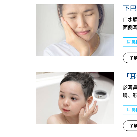
下巴
口水
面側
耳鼻
了
「耳
於耳
鳴、
耳鼻
了