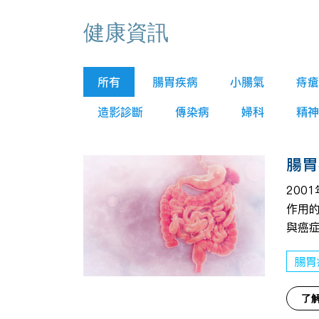
健康資訊
所有
腸胃疾病
小腸氣
痔瘡
造影診斷
傳染病
婦科
精神
腸胃
200
作用
與癌
腸胃
了