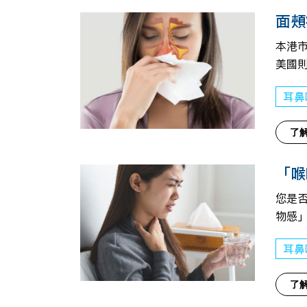
面頰
本港
美國
耳鼻
了
「喉
您是
物感
耳鼻
了