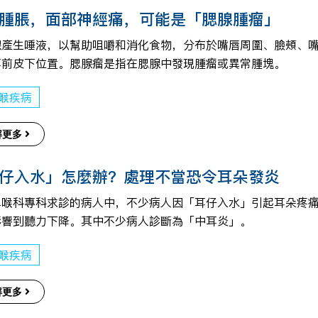
腫脹，面部神經痛，可能是「腮腺腫瘤」
腺產生唾液，以幫助咀嚼和消化食物，分布於嘴唇周圍、臉頰、
耳前皮下位置。腮腺瘤是指在腮腺中發現腫瘤或異常腫塊。
喉疾病
解更多
仔入水」怎麼辦？處理不當恐令耳朵發炎
鼻喉科專科求診的病人中，不少病人因「耳仔入水」引起耳朵疼
影響到聽力下降。其中不少病人診斷為「中耳炎」。
喉疾病
解更多