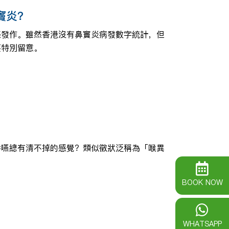
竇炎？
感發作。雖然香港沒有鼻竇炎病發數字統計，但
要特別留意。
吞嚥總有清不掉的感覺？類似徵狀泛稱為「喉異
BOOK NOW
WHATSAPP