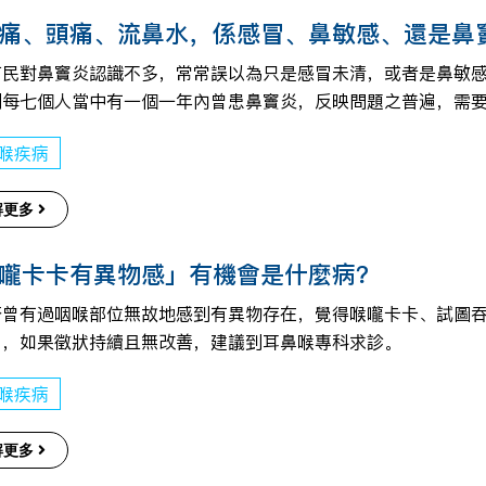
痛、頭痛、流鼻水，係感冒、鼻敏感、還是鼻
市民對鼻竇炎認識不多，常常誤以為只是感冒未清，或者是鼻敏
則每七個人當中有一個一年內曾患鼻竇炎，反映問題之普遍，需
喉疾病
解更多
嚨卡卡有異物感」有機會是什麼病？
否曾有過咽喉部位無故地感到有異物存在，覺得喉嚨卡卡、試圖
」，如果徵狀持續且無改善，建議到耳鼻喉專科求診。
喉疾病
解更多