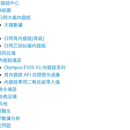
內窺鏡中心
務範圍
日間大腸內窺鏡
大腸數據
日間胃內窺鏡(胃鏡)
日間乙狀結腸內窺
鏡
境與設備
內窺鏡儀器
Olympus EVIS X1 內窺鏡系列
胃內窺鏡 AFI 自體螢光成像
內窺鏡專用二氧化碳導入儀
維生儀器
急救設備
其他
科醫生
學數據分析
見問題