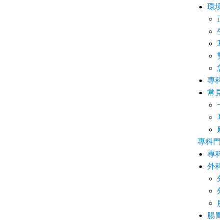
環
專
常
專科
專
外
腸