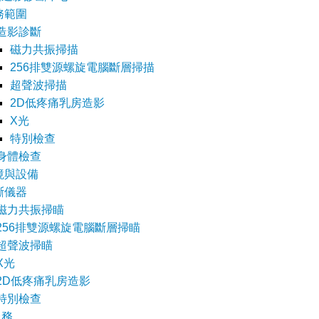
務範圍
造影診斷
磁力共振掃描
256排雙源螺旋電腦斷層掃描
超聲波掃描
2D低疼痛乳房造影
X光
特別檢查
身體檢查
境與設備
斷儀器
磁力共振掃瞄
256排雙源螺旋電腦斷層掃瞄
超聲波掃瞄
X光
2D低疼痛乳房造影
特別檢查
服務