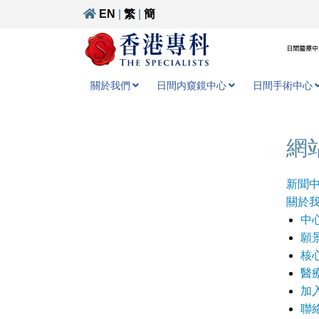
EN
|
繁
|
簡
日間醫療中心
關於我們
日間内窺鏡中心
日間手術中心
網
新聞
關於
中
願
核
醫
加
聯