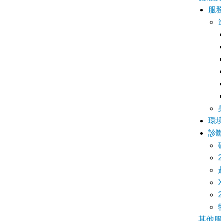
服
環
診
其他