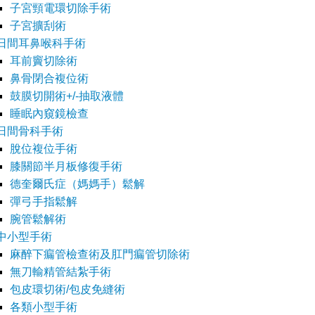
子宮頸電環切除手術
子宮擴刮術
日間耳鼻喉科手術
耳前竇切除術
鼻骨閉合複位術
鼓膜切開術+/-抽取液體
睡眠內窺鏡檢查
日間骨科手術
脫位複位手術
膝關節半月板修復手術
德奎爾氏症（媽媽手）鬆解
彈弓手指鬆解
腕管鬆解術
中小型手術
麻醉下瘺管檢查術及肛門瘺管切除術
無刀輸精管結紮手術
包皮環切術/包皮免縫術
各類小型手術