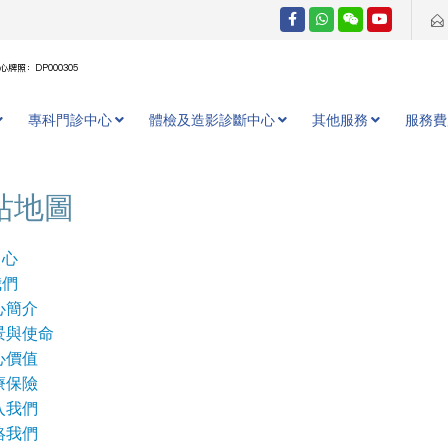
牌照：DP000305
專科門診中心
體檢及造影診斷中心
其他服務
服務費
站地圖
中心
我們
心簡介
景與使命
心價值
療保險
入我們
絡我們