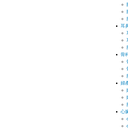
耳
骨
婦
心