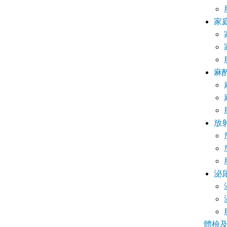
家
麻
放
泌
體檢