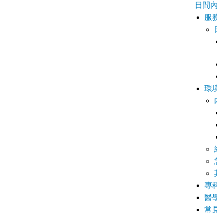
日間
服
環
專
醫
常