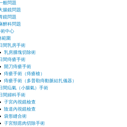
一般問題
大腸鏡問題
胃鏡問題
麻醉科問題
手術中心
務範圍
日間乳房手術
乳房腫塊切除術
日間痔瘡手術
開刀痔瘡手術
痔瘡手術（痔瘡槍）
痔瘡手術（多普勒痔動脈結扎儀器）
日間疝氣（小腸氣）手術
日間婦科手術
子宮內視鏡檢查
陰道內視鏡檢查
袋形縫合術
子宮頸瘜肉切除手術