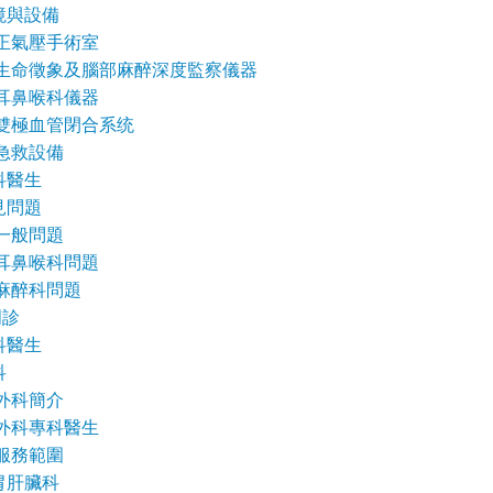
境與設備
正氣壓手術室
生命徵象及腦部麻醉深度監察儀器
耳鼻喉科儀器
雙極血管閉合系统
急救設備
科醫生
見問題
一般問題
耳鼻喉科問題
麻醉科問題
門診
科醫生
科
外科簡介
外科專科醫生
服務範圍
胃肝臟科