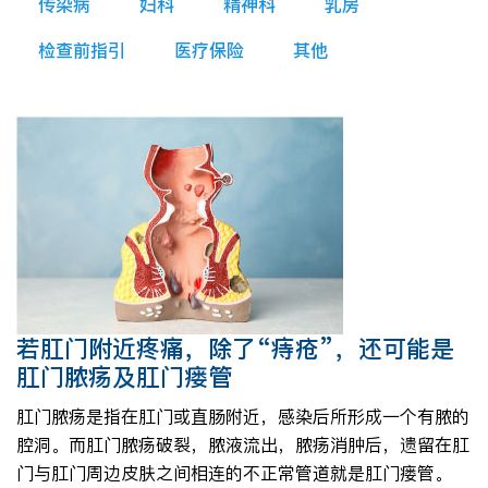
传染病
妇科
精神科
乳房
检查前指引
医疗保险
其他
若肛门附近疼痛，除了“痔疮”，还可能是
肛门脓疡及肛门瘘管
肛门脓疡是指在肛门或直肠附近，感染后所形成一个有脓的
腔洞。而肛门脓疡破裂，脓液流出，脓疡消肿后，遗留在肛
门与肛门周边皮肤之间相连的不正常管道就是肛门瘘管。