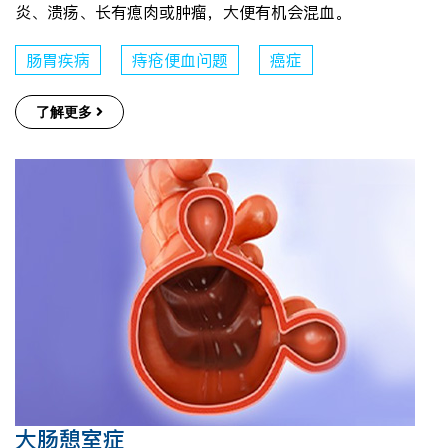
炎、溃疡、长有瘜肉或肿瘤，大便有机会混血。
肠胃疾病
痔疮便血问题
癌症
了解更多
大肠憩室症