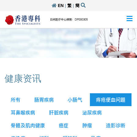
EN
|
繁
|
簡
日间医疗中心牌照：DP000305
健康资讯
所有
肠胃疾病
小肠气
痔疮便血问题
耳鼻喉疾病
肝脏疾病
泌尿疾病
骨骼及肌肉健康
癌症
肿瘤
造影诊断