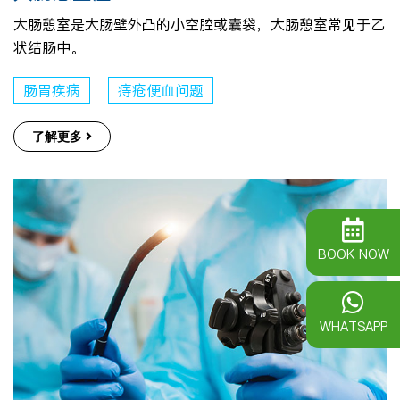
大肠憩室是大肠壁外凸的小空腔或囊袋，大肠憩室常见于乙
状结肠中。
肠胃疾病
痔疮便血问题
了解更多
BOOK NOW
WHATSAPP