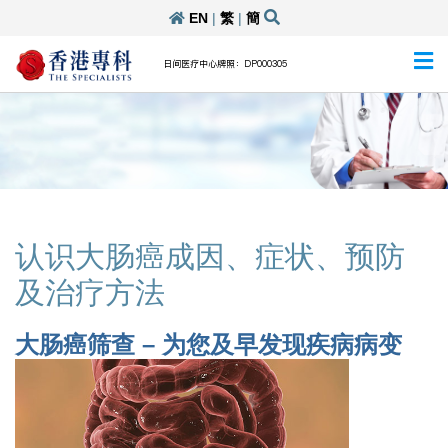
EN
|
繁
|
簡
日间医疗中心牌照：DP000305
认识大肠癌成因、症状、预防
及治疗方法
大肠癌筛查 – 为您及早发现疾病病变