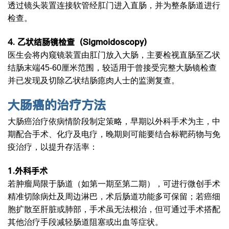
透过镜头装置连接软管经肛门进入直肠，并为整条肠道进行
检查。
4.
乙状结肠镜检查（
Sigmoidoscopy
）
医生会将内窥镜装置由肛门放入大肠，主要检视直肠至乙状
结肠末端45-60厘米范围，较适用于曾接受完整大肠镜检查
并已发现及切除乙状结肠瘜肉人士的监测复查。
大肠癌
的治疗方法
大肠癌治疗依病情阶段制定策略，早期以外科手术为主，中
期配合手术、化疗及电疗，晚期则可能要结合标靶药物与免
疫治疗，以提升存活率：
1.
外科手术
若肿瘤局限于肠道（如第一期至第二期），可进行微创手术
精准切除病灶及周边淋巴，术后肠道功能多可保留；若癌细
胞扩散至肝脏或肺部，手术虽无法根治，但可通过手术搭配
其他治疗手段减轻肠道阻塞或出血等症状。