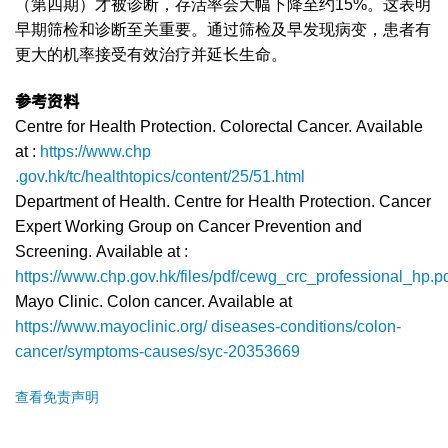
（第四期）才被诊断，存活率会大幅下降至约15%。这表明
早期筛检和诊断至关重要。通过筛检及早发现病变，患者有
更大的机率接受有效治疗并延长生命。
参考资料
Centre for Health Protection. Colorectal Cancer. Available
at :
https://www.chp
.gov.hk/tc/healthtopics/content/25/51.html
Department of Health. Centre for Health Protection. Cancer
Expert Working Group on Cancer Prevention and
Screening. Available at :
https://www.chp.gov.hk/files/pdf/cewg_crc_professional_hp.p
Mayo Clinic. Colon cancer. Available at
https://www.mayoclinic.org/ diseases-conditions/colon-
cancer/symptoms-causes/syc-20353669
查看免责声明