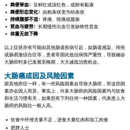
粪便带血：
呈鲜红或深红色，或附有黏液
粪便形态变化：
由粗条状变为幼条状
持续腹部不适：
疼痛、绞痛或腹胀
贫血与疲劳：
长期慢性出血引发缺铁性贫血
体重无故下降
以上症状亦有可能由其他肠道疾病引起，如肠道感染、痔疮
或肠易激综合症等，患者常因此低估病情严重性，导致确诊
大肠癌时多已发展至晚期，大大减低治愈机会。
大肠癌
成因及风险因素
跟其他癌症一样，有一些风险因素会导致大肠癌，而这些因
素亦会因人而异。事实上，许多大肠癌的风险因素均与饮食
和生活习惯有关，如果您有下列任何一种因素，代表患上大
肠癌的风险比一般人高。
饮食中纤维含量不足，进食大量红肉和加工肉食
肥胖人士