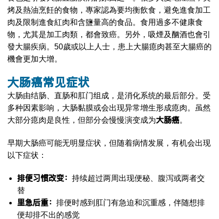
烤及熱油烹飪的食物，專家認為要均衡飲食，避免進食加工
肉及限制進食紅肉和含鹽量高的食品。食用過多不健康食
物，尤其是加工肉類，都會致癌。另外，吸煙及酗酒也會引
發大腸疾病。50歲或以上人士，患上大腸瘜肉甚至大腸癌的
機會更加大增。
大肠癌
常见症状
大肠由结肠、直肠和肛门组成，是消化系统的最后部分。受
多种因素影响，大肠黏膜或会出现异常增生形成瘜肉。虽然
大肠癌
大部分瘜肉是良性，但部分会慢慢演变成为
。
早期大肠癌可能无明显症状，但随着病情发展，有机会出现
以下症状：
排便习惯改变：
持续超过两周出现便秘、腹泻或两者交
替
里急后重
：
排便时感到肛门有急迫和沉重感，伴随想排
便却排不出的感觉