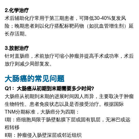
2.
化学治疗
术后辅助化疗常用于第三期患者，可降低30-40%复发风
险；晚期患者则以化疗搭配标靶药物（如抗血管增生剂）延
长存活期。
3.
放射治疗
针对直肠癌，术前放疗可缩小肿瘤并提高手术成功率，术后
放疗则减少局部复发。
大肠癌
的常见问题
Q1
：大肠癌从初期到末期需要多少时间？
大肠癌从初期到末期的进展时间因人而异，主要取决于肿瘤
生物特性、患者免疫状态以及是否接受治疗。根据国际
TNM分期标准，大肠癌分为四期：
Ⅰ期：癌细胞局限于肠壁黏膜下层或固有肌层，无淋巴或远
程转移
Ⅱ期：肿瘤侵入肠壁深层或邻近组织