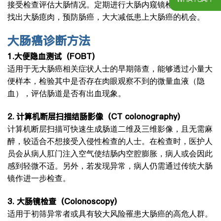
接受检查评估大肠情况。定期进行大肠内窥镜检查可以及早
找出大肠瘜肉，预防肠癌，大大减低患上大肠癌的机会。
大肠癌
诊断方法
1.
大便隐血测试（
FOBT
）
适用于无大肠癌相关症状人士的早期筛查，能够透过小量大
便样本，检验其中是否存在肉眼观察不到的微量血液（隐
血），评估肠道是否有出血现象。
2.
计算机断层扫描结肠影像（
CT colonography
）
计算机断层扫描可快速生成肠道二维及三维影像，且无需麻
醉，较适合不想接受入侵性检查的人士。在检查时，医护人
员会从病人肛门注入空气使结肠内空腔膨胀，病人或会因此
感到轻微不适。另外，若发现异常，病人仍需通过传统大肠
镜作进一步检查。
3.
大肠镜检查（
Colonoscopy
）
适用于初筛异常者或具有较大风险罹患大肠癌的高危人群。