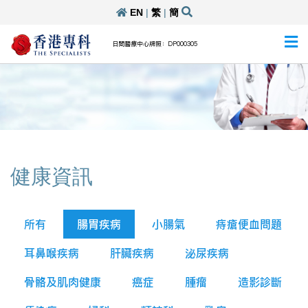
EN
|
繁
|
簡
日間醫療中心牌照：DP000305
健康資訊
所有
腸胃疾病
小腸氣
痔瘡便血問題
耳鼻喉疾病
肝臟疾病
泌尿疾病
骨骼及肌肉健康
癌症
腫瘤
造影診斷