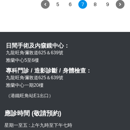
5
6
7
8
9
日間手術及內窺鏡中心：
九龍旺角彌敦道625＆639號
雅蘭中心5至6樓
專科門診 / 造影診斷 / 身體檢查：
九龍旺角彌敦道625＆639號
雅蘭中心一期20樓
（港鐵旺角站E1出口）
應診時間 (敬請預約)
星期一至五 :
上午九時至下午七時