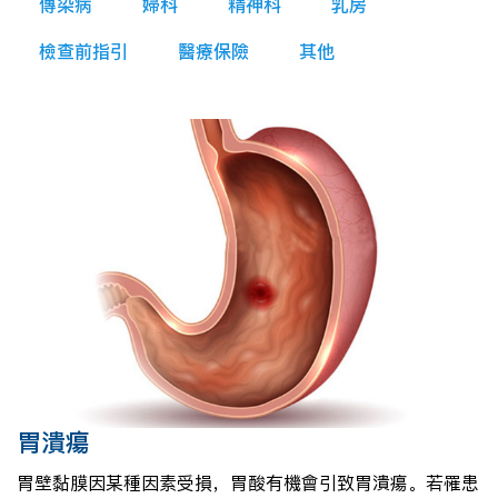
傳染病
婦科
精神科
乳房
檢查前指引
醫療保險
其他
胃潰瘍
胃壁黏膜因某種因素受損，胃酸有機會引致胃潰瘍。若罹患