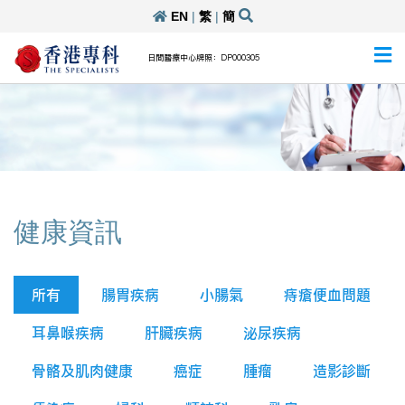
EN
|
繁
|
簡
日間醫療中心牌照：DP000305
健康資訊
所有
腸胃疾病
小腸氣
痔瘡便血問題
耳鼻喉疾病
肝臟疾病
泌尿疾病
骨骼及肌肉健康
癌症
腫瘤
造影診斷