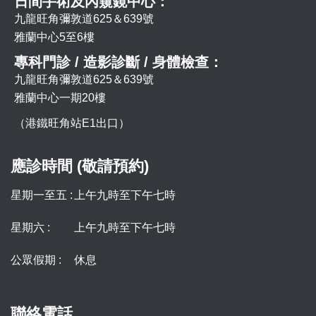
日間手術及內窺鏡中心：
九龍旺角彌敦道625＆639號
雅蘭中心5至6樓
專科門診 / 造影診斷 / 身體檢查：
九龍旺角彌敦道625＆639號
雅蘭中心一期20樓
（港鐵旺角站E1出口）
應診時間 (敬請預約)
星期一至五 :
上午九時至下午七時
星期六 :
上午九時至下午七時
公眾假期 :
休息
聯絡電話